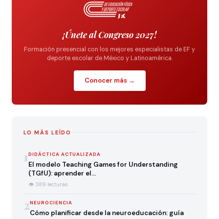
¡Únete al Congreso 2027!
Formación presencial con los mejores especialistas de EF y
deporte escolar de México y Latinoamérica.
Conocer más →
LO MÁS LEÍDO
1
DIDÁCTICA ACTUALIZADA
El modelo Teaching Games for Understanding
(TGfU): aprender el…
👁 389 lecturas
2
NEUROCIENCIA
Cómo planificar desde la neuroeducación: guía