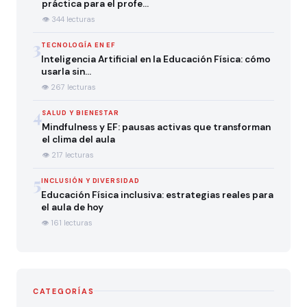
práctica para el profe…
👁 344 lecturas
3
TECNOLOGÍA EN EF
Inteligencia Artificial en la Educación Física: cómo
usarla sin…
👁 267 lecturas
4
SALUD Y BIENESTAR
Mindfulness y EF: pausas activas que transforman
el clima del aula
👁 217 lecturas
5
INCLUSIÓN Y DIVERSIDAD
Educación Física inclusiva: estrategias reales para
el aula de hoy
👁 161 lecturas
CATEGORÍAS