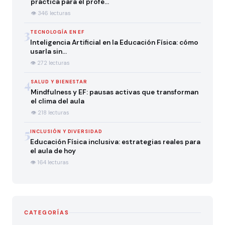
práctica para el profe…
👁 346 lecturas
3
TECNOLOGÍA EN EF
Inteligencia Artificial en la Educación Física: cómo
usarla sin…
👁 272 lecturas
4
SALUD Y BIENESTAR
Mindfulness y EF: pausas activas que transforman
el clima del aula
👁 218 lecturas
5
INCLUSIÓN Y DIVERSIDAD
Educación Física inclusiva: estrategias reales para
el aula de hoy
👁 164 lecturas
CATEGORÍAS