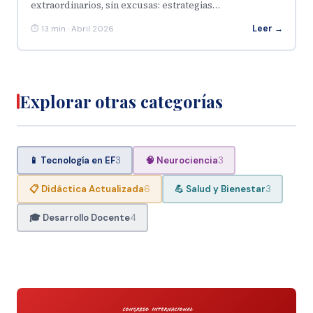
extraordinarios, sin excusas: estrategias…
Leer →
⏱ 13 min · Abril 2026
Explorar otras categorías
📱 Tecnología en EF
3
🧠 Neurociencia
3
📋 Didáctica Actualizada
6
💪 Salud y Bienestar
3
🎓 Desarrollo Docente
4