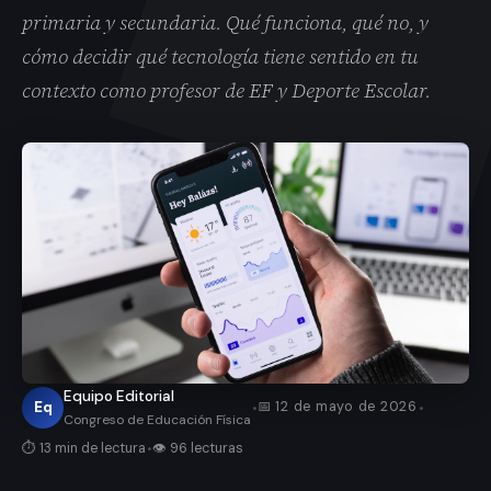
primaria y secundaria. Qué funciona, qué no, y
cómo decidir qué tecnología tiene sentido en tu
contexto como profesor de EF y Deporte Escolar.
Equipo Editorial
·
·
Eq
📅 12 de mayo de 2026
Congreso de Educación Física
·
⏱ 13 min de lectura
👁 96 lecturas