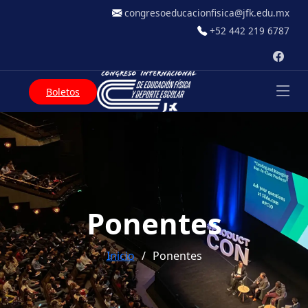
congresoeducacionfisica@jfk.edu.mx
+52 442 219 6787
Boletos
Ponentes
Inicio
Ponentes