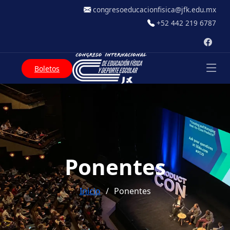
congresoeducacionfisica@jfk.edu.mx
+52 442 219 6787
Boletos
Ponentes
Inicio
Ponentes